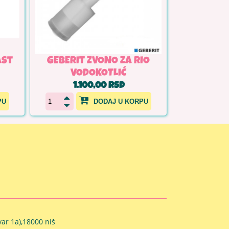
ast
GEBERIT ZVONO ZA RIO
VODOKOTLIĆ
1.100,00 RSD
PU
DODAJ U KORPU
ar 1a),18000 niš