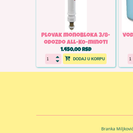
Plovak monobloka 3/8-
vod
odozdo ALL-KO-minoti
1.450,00 RSD
DODAJ U KORPU
Branka Miljkovi