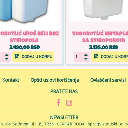
okotlić uroš BELI bez
Vodokotlić Metapl
stiropola
sa stiroporom
2.490,00 RSD
3.135,00 RSD
DODAJ U KORPU
DODAJ U KOR
Kontakt
Opšti uslovi korišćenja
Ovlašćeni servisi
PRATITE NAS
NEWSLETTER
ća 104, Sedmog jula 35, TRŽNI CENTAR RODA 1sprat(Vizantiski Bulev