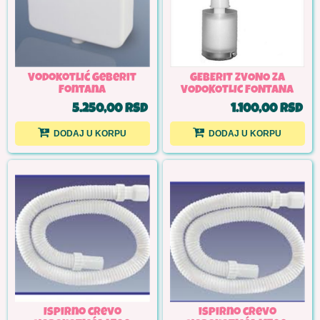
Vodokotlić Geberit
GEBERIT ZVONO ZA
Fontana
VODOKOTLIC FONTANA
5.250,00 RSD
1.100,00 RSD
DODAJ U KORPU
DODAJ U KORPU
Ispirno crevo
ispirno crevo