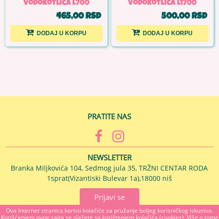
vodokotlića l700
vodokotlića l1700
465,00 RSD
500,00 RSD
DODAJ U KORPU
DODAJ U KORPU
PRATITE NAS
NEWSLETTER
Branka Miljkovića 104, Sedmog jula 35, TRŽNI CENTAR RODA
1sprat(Vizantiski Bulevar 1a),18000 niš
Prijavi se
Ova Internet stranica koristi kolačiće za pružanje boljeg korisničkog iskustva.
Korišćenjem ovog sajta se slažete sa korištenjem kolačića (cookies). Više o tome