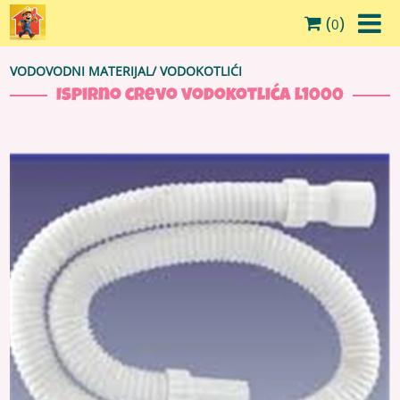
(
)
0
VODOVODNI MATERIJAL
/
VODOKOTLIĆI
Ispirno crevo vodokotlića l1000