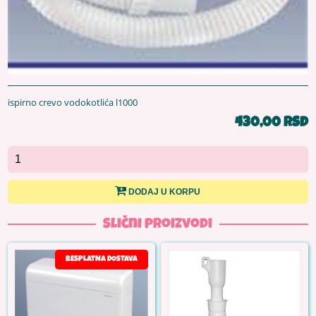
ispirno crevo vodokotlića l1000
430,00 RSD
DODAJ U KORPU
Slični proizvodi
BESPLATNA DOSTAVA