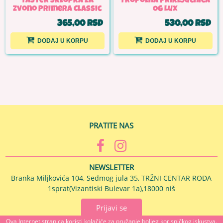
Taster sklopka za
Tropolna priključnica
zvono Primera Classic
OG Lux
365,00 RSD
530,00 RSD
DODAJ U KORPU
DODAJ U KORPU
PRATITE NAS
NEWSLETTER
Branka Miljkovića 104, Sedmog jula 35, TRŽNI CENTAR RODA
1sprat(Vizantiski Bulevar 1a),18000 niš
Prijavi se
Ova Internet stranica koristi kolačiće za pružanje boljeg korisničkog iskustva.