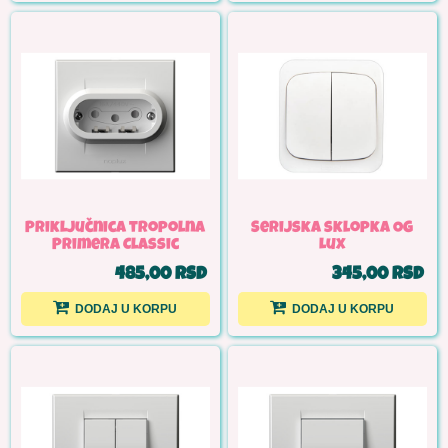
Priključnica tropolna
Serijska sklopka OG
Primera Classic
Lux
485,00 RSD
345,00 RSD
DODAJ U KORPU
DODAJ U KORPU