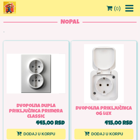
(
)
0
NOPAL
.
Dvopolna dupla
Dvopolna priključnica
priključnica Primera
OG Lux
Classic
445,00 RSD
415,00 RSD
DODAJ U KORPU
DODAJ U KORPU