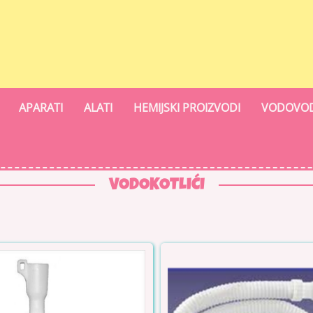
APARATI
ALATI
HEMIJSKI PROIZVODI
VODOVOD
VODOKOTLIĆI