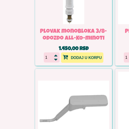
Plovak monobloka 3/8-
P
odozdo ALL-KO-minoti
1.450,00 RSD
DODAJ U KORPU