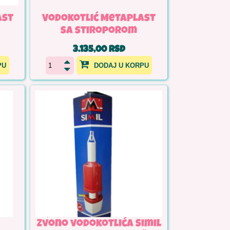
ast
Vodokotlić Metaplast
sa stiroporom
3.135,00 RSD
PU
DODAJ U KORPU
Zvono vodokotlića Simil