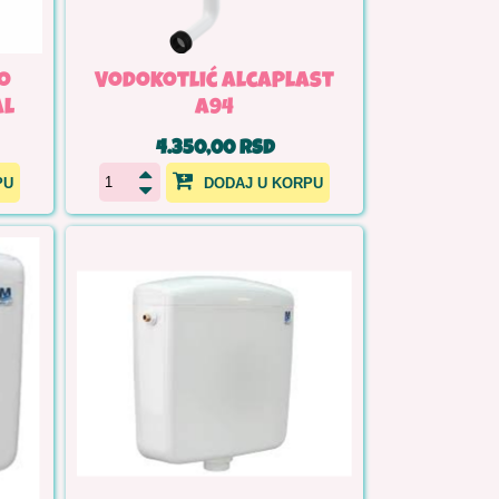
o
Vodokotlić AlcaPlast
al
A94
4.350,00 RSD
PU
DODAJ U KORPU