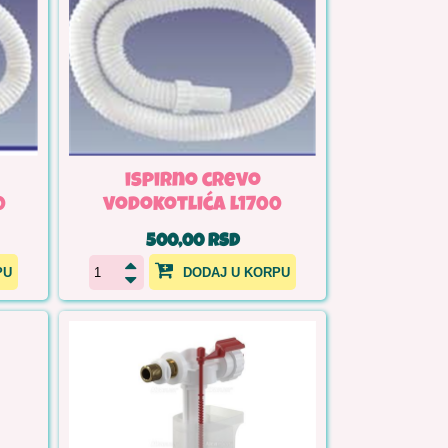
ispirno crevo
0
vodokotlića l1700
500,00 RSD
PU
DODAJ U KORPU