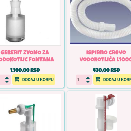
GEBERIT ZVONO ZA
Ispirno crevo
ODOKOTLIC FONTANA
vodokotlića l100
1.100,00 RSD
430,00 RSD
DODAJ U KORPU
DODAJ U KOR