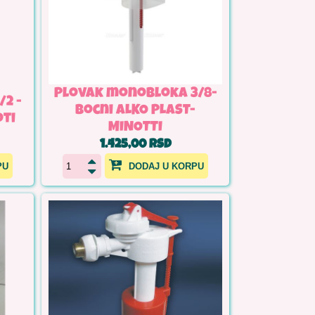
Plovak monobloka 3/8-
2 -
bocni ALKO PLAST-
oti
MINOTTI
1.425,00 RSD
PU
DODAJ U KORPU