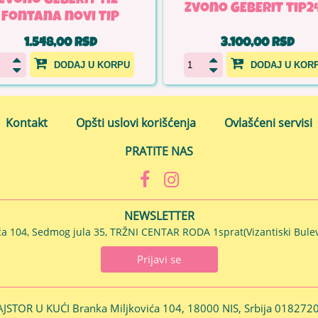
Zvono GEBERIT 112-
Zvono GEBERIT tip2
Fontana novi TIP
1.548,00 RSD
3.100,00 RSD
DODAJ U KORPU
DODAJ U KOR
Kontakt
Opšti uslovi korišćenja
Ovlašćeni servisi
PRATITE NAS
NEWSLETTER
ća 104, Sedmog jula 35, TRŽNI CENTAR RODA 1sprat(Vizantiski Bulev
Prijavi se
JSTOR U KUĆI Branka Miljkovića 104, 18000 NIS, Srbija
018272