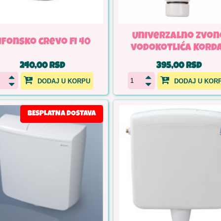
Univerzalno zvon
ifonsko crevo fi 40
vodokotlića Kord
240,00 RSD
395,00 RSD
DODAJ U KORPU
DODAJ U KOR
BESPLATNA DOSTAVA