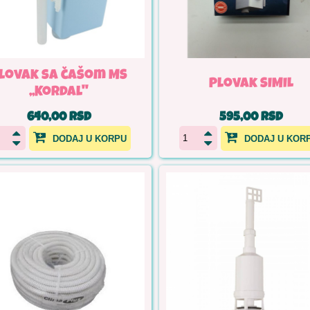
lovak sa čašom MS
Plovak SIMIL
,,Kordal''
640,00 RSD
595,00 RSD
DODAJ U KORPU
DODAJ U KOR