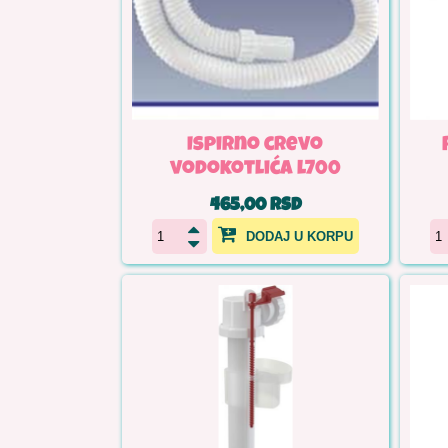
Ispirno crevo
vodokotlića l700
465,00 RSD
DODAJ U KORPU