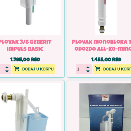
Plovak 3/8 GEBERIT
Plovak monobloka 1/
impuls basic
odozdo ALL-KO-min
1.795,00 RSD
1.455,00 RSD
DODAJ U KORPU
DODAJ U KOR