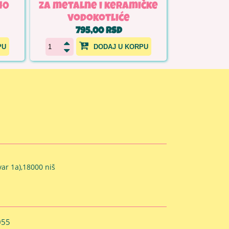
40
za metalne i keramičke
vodokotliće
795,00 RSD
PU
DODAJ U KORPU
ar 1a),18000 niš
055