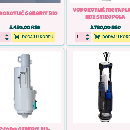
vodokotlić metapl
dokotlić Geberit Rio
bez stiropola
5.450,00 RSD
2.780,00 RSD
DODAJ U KORPU
DODAJ U KOR