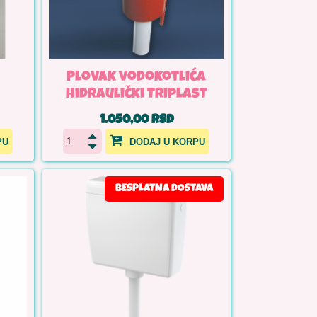
Plovak vodokotlića
hidraulički Triplast
1.050,00 RSD
PU
DODAJ U KORPU
BESPLATNA DOSTAVA