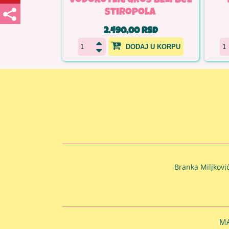
vodokotlić uroš BELI bez
stiropola
2.490,00 RSD
DODAJ U KORPU
Branka Miljkovi
MA