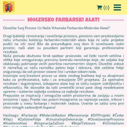
(
)
0
MOLERSKO FARBARSKI ALATI
Osvežite Svoj Prostor Uz Naše Vrhunske Farbarsko-Molerske Alate!"
Dragi ljubitelji renoviranja i osveženja prostora, ponosno vam predstavljamo
našu vrhunsku kolekciju farbarsko-molerskih alata koja će vaše projekte
podići na viši nivo! Bilo da preuređujete svoj dom ili osvežavate radni
prostor, naši alati su pouzdani partneri koji garantuju profesionalne
rezultate.
Naša ponuda obuhvata širok spektar proizvoda: od četki raznih veličina i
oblika koje omogućavaju preciznu kontrolu nanošenja boje, do valjaka koji
olakšavaju pokrivanje većih površina ravnomernim slojem. Osvežite zidove
ili nameštaj uz našu raznoliku paletu boja i tekstura, dok zaštitne folije
osiguravaju da vaš prostor ostane čist i uredan tokom rada.
Inovirajte svoj kreativni proces uz alate visokog kvaliteta koji su dizajnirani
kako za profesionalce, tako i za entuzijaste DIY projekata. Za optimalne
rezultate i dugotrajnost, izdvajamo alate koji se ističu svojom izdržljivošću i
efikasnošću. Ne dozvolite da vaši umetnički izrazi pate zbog neadekvatne
opreme – izaberite najbolja sredstva za najbolje rezultate.
Prepustite se inspiraciji i omogućite vašim prostorima da zasijaju u novim
tonovima i sjaju. Pratite nas putem Instagrama za najnovije savete, trikove i
proizvode u svetu farbanja i molerskih radova. Uverite se zašto smo prvi
izbor mnogih zadovoljnih kupaca!
Hashtags: #Farbanje #MolerskiRadovi #Renoviranje #DIYProjekti #Četke
#Vajci #ZaštitneFolije #UnutrašnjeDekoracije #OsvežavanjeProstora
#KvalitetniAlati #InspiracijaZaDom #BojeITeksture #UčiniteSami