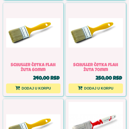
SCHULLER Četka flah
SCHULLER Četka flah
žuta 60mm
žuta 70mm
240,00 RSD
250,00 RSD
DODAJ U KORPU
DODAJ U KORPU