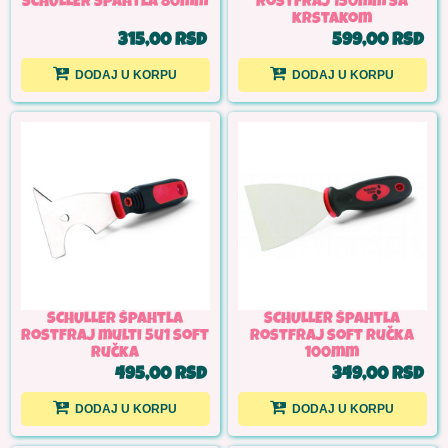
SCHULLER Špahtla 80mm
rostfraj 150mm sa
krstakom
315,00 RSD
599,00 RSD
DODAJ U KORPU
DODAJ U KORPU
SCHULLER Špahtla
SCHULLER Špahtla
rostfraj multi 5u1 soft
rostfraj soft ručka
ručka
100mm
495,00 RSD
349,00 RSD
DODAJ U KORPU
DODAJ U KORPU