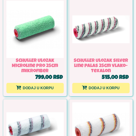
SCHULLER Ulozak
SCHULLER Ulozak silver
Microline pro 25cm
line palas 25cm vlako-
mikrofiber
texalon
799,00 RSD
515,00 RSD
DODAJ U KORPU
DODAJ U KORPU