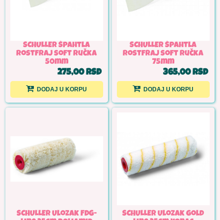
SCHULLER Špahtla
SCHULLER Špahtla
rostfraj soft ručka
rostfraj soft ručka
50mm
75mm
275,00 RSD
365,00 RSD
DODAJ U KORPU
DODAJ U KORPU
SCHULLER Ulozak FDG-
SCHULLER Ulozak gold