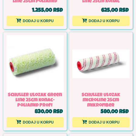
line 25cm poliamid
line 25cm konac
1.255,00 RSD
625,00 RSD
DODAJ U KORPU
DODAJ U KORPU
SCHULLER Ulozak green
SCHULLER Ulozak
line 25cm konac-
microline 25cm
poliamid PROFI
mikrofiber
830,00 RSD
580,00 RSD
DODAJ U KORPU
DODAJ U KORPU