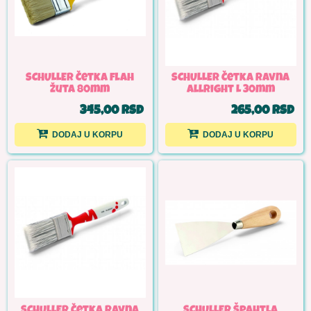
SCHULLER Četka flah
SCHULLER Četka ravna
žuta 80mm
allright L 30mm
345,00 RSD
265,00 RSD
DODAJ U KORPU
DODAJ U KORPU
SCHULLER Četka ravna
SCHULLER Špahtla