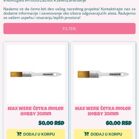
#NoviIzgled #ProstorZaŽivot #SavetiZaFarbanje
Nadamo se da ćemo biti deo vašeg narednog projekta! Kontaktirajte nas za
dodatne informacije i savetovanje oko izbora odgovarajućih alata. Radujemo
se vašem uspehu i stvaranju lepših prostora!
FILTERI
MAX WERK Četka moler
MAX WERK Četka moler
Hobby 20mm
Hobby 30mm
50,00 RSD
60,00 RSD
DODAJ U KORPU
DODAJ U KORPU