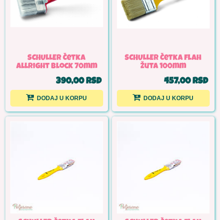
SCHULLER Četka
SCHULLER Četka flah
allright block 70mm
žuta 100mm
390,00 RSD
457,00 RSD
DODAJ U KORPU
DODAJ U KORPU