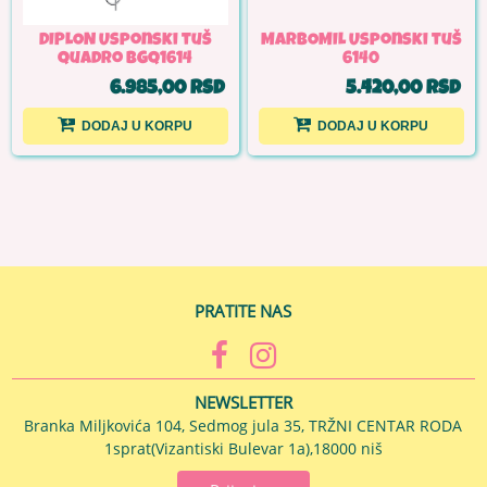
DIPLON Usponski tuš
MARBOMIL Usponski tuš
quadro BGQ1614
6140
6.985,00 RSD
5.420,00 RSD
DODAJ U KORPU
DODAJ U KORPU
PRATITE NAS
NEWSLETTER
Branka Miljkovića 104, Sedmog jula 35, TRŽNI CENTAR RODA
1sprat(Vizantiski Bulevar 1a),18000 niš