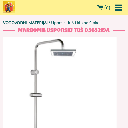
(
)
0
VODOVODNI MATERIJAL
/
Uponski tuš i klizne šipke
MARBOMIL Usponski tuš 0565219A