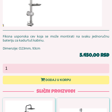
Fiksna usponska cev koja se može montirati na svaku jednoručnu
bateriju za kadu/tuš kabinu.
Dimenzije: O23mm, 93cm
5.450,00 RSD
DODAJ U KORPU
Slični proizvodi