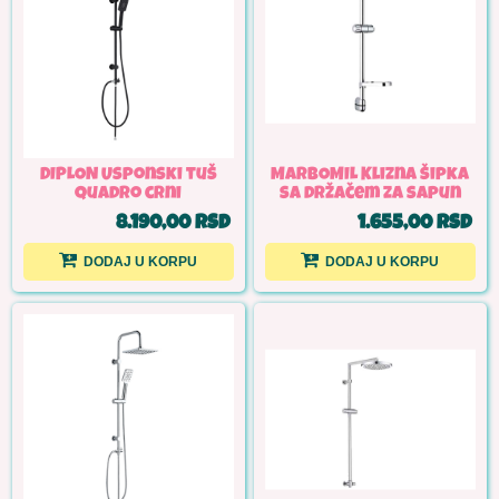
DIPLON Usponski tuš
MARBOMIL Klizna šipka
quadro crni
sa držačem za sapun
8.190,00 RSD
1.655,00 RSD
DODAJ U KORPU
DODAJ U KORPU