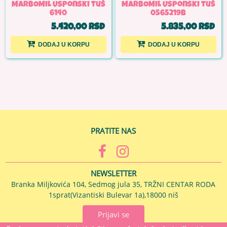
MARBOMIL Usponski tuš
MARBOMIL Usponski tuš
6140
0565219B
5.420,00 RSD
5.835,00 RSD
DODAJ U KORPU
DODAJ U KORPU
PRATITE NAS
NEWSLETTER
Branka Miljkovića 104, Sedmog jula 35, TRŽNI CENTAR RODA
1sprat(Vizantiski Bulevar 1a),18000 niš
Prijavi se