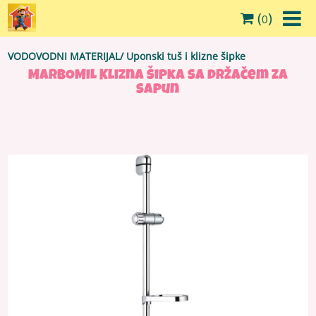
(
)
0
VODOVODNI MATERIJAL
/
Uponski tuš i klizne šipke
MARBOMIL Klizna šipka sa držačem za
sapun