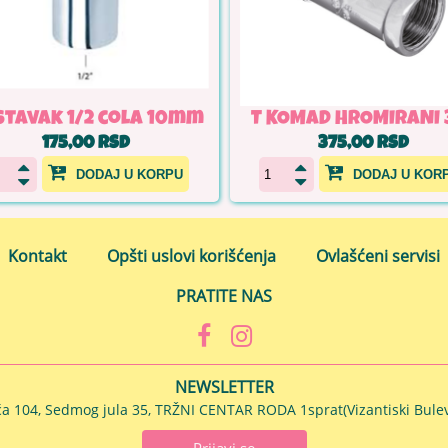
tavak 1/2 cola 10mm
T KOMAD HROMIRANI 
175,00 RSD
375,00 RSD
DODAJ U KORPU
DODAJ U KOR
Kontakt
Opšti uslovi korišćenja
Ovlašćeni servisi
PRATITE NAS
NEWSLETTER
ća 104, Sedmog jula 35, TRŽNI CENTAR RODA 1sprat(Vizantiski Bulev
Prijavi se