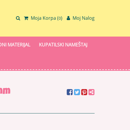
Moja Korpa (
)
Moj Nalog
0
NI MATERIJAL
KUPATILSKI NAMEŠTAJ
5mm