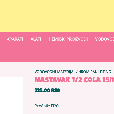
APARATI
ALATI
HEMIJSKI PROIZVODI
VODOVOD
VODOVODNI MATERIJAL
/
HROMIRANI FITING
Nastavak 1/2 cola 1
225,00 RSD
Prečnik: FI20