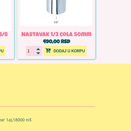
3/8
Nastavak 1/2 cola 50mm
490,00 RSD
PU
DODAJ U KORPU
ar 1a),18000 niš