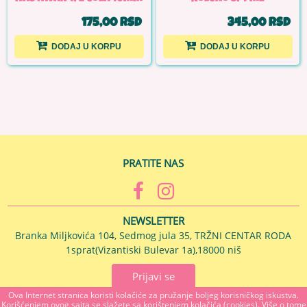
175,00 RSD
345,00 RSD
DODAJ U KORPU
DODAJ U KORPU
PRATITE NAS
NEWSLETTER
Branka Miljkovića 104, Sedmog jula 35, TRŽNI CENTAR RODA
1sprat(Vizantiski Bulevar 1a),18000 niš
Prijavi se
Ova Internet stranica koristi kolačiće za pružanje boljeg korisničkog iskustva.
Korišćenjem ovog sajta se slažete sa korištenjem kolačića (cookies). Više o tome