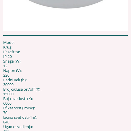
Model:
Krug
IP zaštita:
IP 20
Snaga (W):
12
Napon (V):
220
Radni vek (h):
30000
Broj ciklusa on/off (X):
15000
Boja svetlosti (K):
6000
Efikasnost (lm/W):
70
Jačina svetlosti (lm):
840
Ugao osvetljenja: