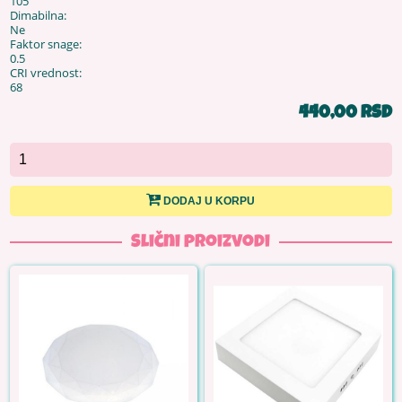
105
Dimabilna:
Ne
Faktor snage:
0.5
CRI vrednost:
68
440,00 RSD
DODAJ U KORPU
Slični proizvodi