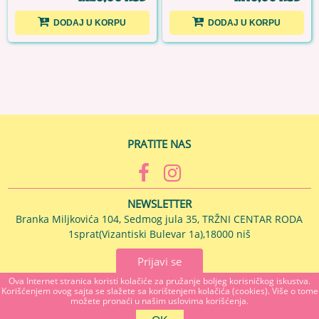
DODAJ U KORPU
DODAJ U KORPU
PRATITE NAS
NEWSLETTER
Branka Miljkovića 104, Sedmog jula 35, TRŽNI CENTAR RODA
1sprat(Vizantiski Bulevar 1a),18000 niš
Prijavi se
Ova Internet stranica koristi kolačiće za pružanje boljeg korisničkog iskustva.
Korišćenjem ovog sajta se slažete sa korištenjem kolačića (cookies). Više o tome
MAJSTOR U KUĆI Branka Miljkovića 104, 18000 NIS, Srbija
možete pronaći u našim uslovima korišćenja.
018272055