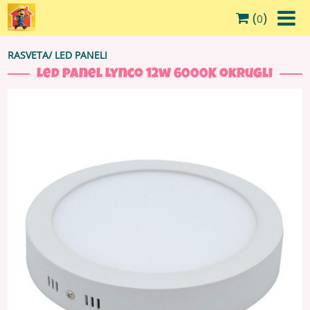
(
)
0
RASVETA
/
LED PANELI
Led panel Lynco 12w 6000K okrugli