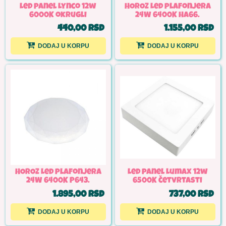
Led panel Lynco 12w
HOROZ Led plafonjera
6000K okrugli
24W 6400K HA66.
440,00 RSD
1.155,00 RSD
DODAJ U KORPU
DODAJ U KORPU
HOROZ Led plafonjera
Led panel Lumax 12w
24W 6400K P643.
6500K četvrtasti
1.895,00 RSD
737,00 RSD
DODAJ U KORPU
DODAJ U KORPU