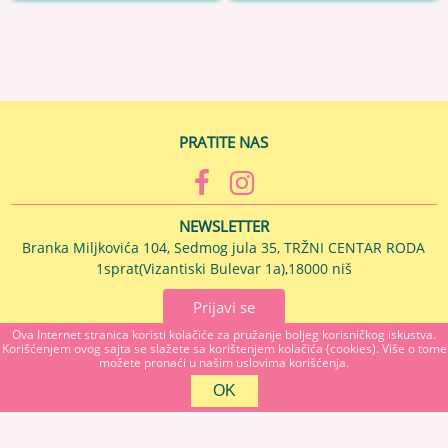
PRATITE NAS
NEWSLETTER
Branka Miljkovića 104, Sedmog jula 35, TRŽNI CENTAR RODA
1sprat(Vizantiski Bulevar 1a),18000 niš
Prijavi se
Ova Internet stranica koristi kolačiće za pružanje boljeg korisničkog iskustva.
Korišćenjem ovog sajta se slažete sa korištenjem kolačića (cookies). Više o tome
MAJSTOR U KUĆI Branka Miljkovića 104, 18000 NIS, Srbija
možete pronaći u našim uslovima korišćenja.
018272055
Copyright 2026 MAJSTOR U KUĆI Sva prava su zadržana. Powered by
shopen.com