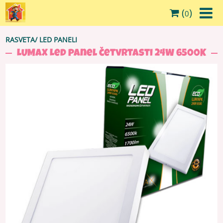
(
)
0
RASVETA
/
LED PANELI
LUMAX Led panel četvrtasti 24W 6500K