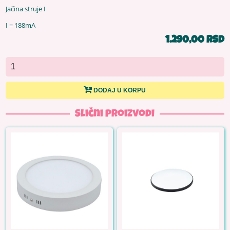
Jačina struje I
I = 188mA
1.290,00 RSD
DODAJ U KORPU
Slični proizvodi