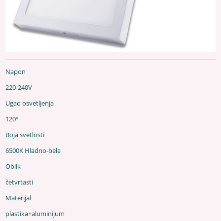
Napon
220-240V
Ugao osvetljenja
120°
Boja svetlosti
6500K Hladno-bela
Oblik
četvrtasti
Materijal
plastika+aluminijum