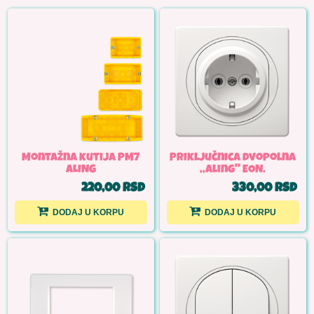
Montažna kutija PM7
Priključnica dvopolna
ALING
,,Aling'' EON.
220,00 RSD
330,00 RSD
DODAJ U KORPU
DODAJ U KORPU