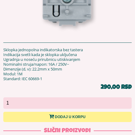
Sklopka jednopolna indikatorska bez tastera
Indikacija svetli kada je sklopka uključena
Ugradnja u noseću prirubnicu utiskivanjem
Nominalni struja/napon: 16A / 250V~
Dimenzije (d, v): 22.2mm x 50mm
Modul: 1M
Standard: IEC 60669-1
290,00 RSD
DODAJ U KORPU
Slični proizvodi