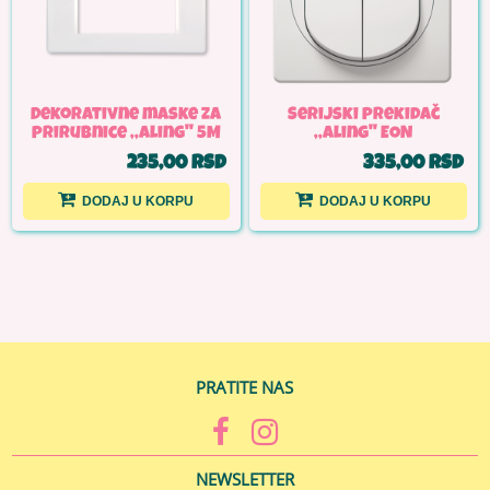
Dekorativne maske za
Serijski prekidač
prirubnice ,,Aling'' 5M
,,Aling'' EON
235,00 RSD
335,00 RSD
DODAJ U KORPU
DODAJ U KORPU
PRATITE NAS
NEWSLETTER