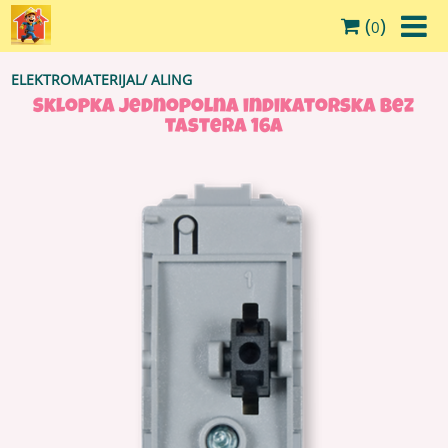
(
)
0
ELEKTROMATERIJAL
/
ALING
Sklopka jednopolna indikatorska bez
tastera 16A