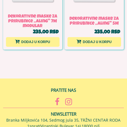
Dekorativne maske za
Dekorativne maske za
prirubnice ,,Aling'' 7M
prirubnice ,,Aling'' 5M
modular
235,00 RSD
235,00 RSD
DODAJ U KORPU
DODAJ U KORPU
PRATITE NAS
NEWSLETTER
Branka Miljkovića 104, Sedmog jula 35, TRŽNI CENTAR RODA
1sprat(Vizantiski Bulevar 1a),18000 niš