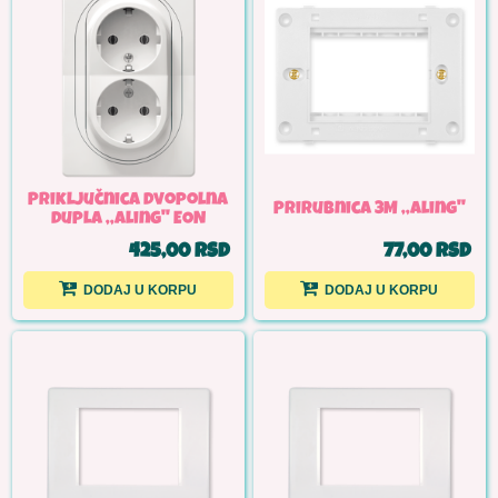
Priključnica dvopolna
Prirubnica 3M ,,Aling''
dupla ,,Aling'' EON
425,00 RSD
77,00 RSD
DODAJ U KORPU
DODAJ U KORPU