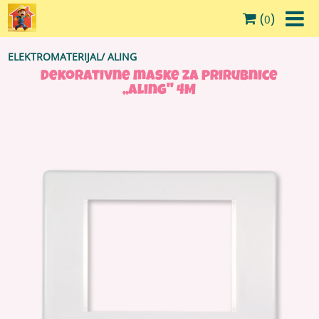
(
)
0
ELEKTROMATERIJAL
/
ALING
Dekorativne maske za prirubnice
,,Aling'' 4M