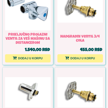
PRIKLJUČNO PROLAZNI
Nadgradni ventil 3/4
VENTIL ZA VEŠ MAŠINU SA
cola
DISTANCEROM
1.540,00 RSD
455,00 RSD
DODAJ U KORPU
DODAJ U KORPU