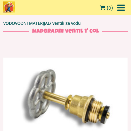
(
)
0
VODOVODNI MATERIJAL
/
ventili za vodu
Nadgradni ventil 1' col