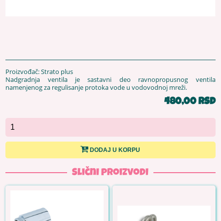
Proizvođač: Strato plus
Nadgradnja ventila je sastavni deo ravnopropusnog ventila
namenjenog za regulisanje protoka vode u vodovodnoj mreži.
480,00 RSD
DODAJ U KORPU
Slični proizvodi