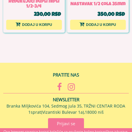
Redukujući dupli nipli
Nastavak 1/2 cola 35mm
1/2-3/4
230,00 RSD
350,00 RSD
DODAJ U KORPU
DODAJ U KORPU
PRATITE NAS
NEWSLETTER
Branka Miljkovića 104, Sedmog jula 35, TRŽNI CENTAR RODA
1sprat(Vizantiski Bulevar 1a),18000 niš
Prijavi se
Ova Internet stranica koristi kolačiće za pružanje boljeg korisničkog iskustva.