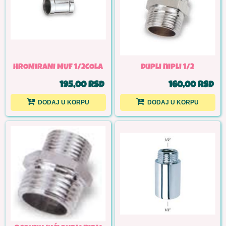
HROMIRANI MUF 1/2COLA
Dupli nipli 1/2
195,00 RSD
160,00 RSD
DODAJ U KORPU
DODAJ U KORPU