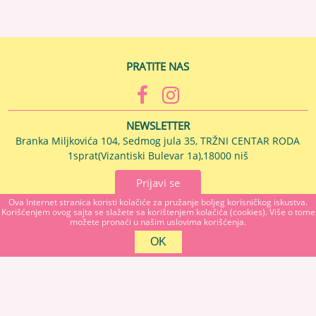
PRATITE NAS
NEWSLETTER
Branka Miljkovića 104, Sedmog jula 35, TRŽNI CENTAR RODA
1sprat(Vizantiski Bulevar 1a),18000 niš
Prijavi se
Ova Internet stranica koristi kolačiće za pružanje boljeg korisničkog iskustva.
Korišćenjem ovog sajta se slažete sa korištenjem kolačića (cookies). Više o tome
MAJSTOR U KUĆI Branka Miljkovića 104, 18000 NIS, Srbija
možete pronaći u našim uslovima korišćenja.
018272055
Copyright 2026 MAJSTOR U KUĆI Sva prava su zadržana. Powered by
shopen.com