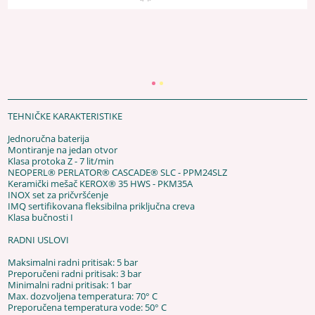
TEHNIČKE KARAKTERISTIKE
Jednoručna baterija
Montiranje na jedan otvor
Klasa protoka Z - 7 lit/min
NEOPERL® PERLATOR® CASCADE® SLC - PPM24SLZ
Keramički mešač KEROX® 35 HWS - PKM35A
INOX set za pričvršćenje
IMQ sertifikovana fleksibilna priključna creva
Klasa bučnosti I
RADNI USLOVI
Maksimalni radni pritisak: 5 bar
Preporučeni radni pritisak: 3 bar
Minimalni radni pritisak: 1 bar
Max. dozvoljena temperatura: 70° C
Preporučena temperatura vode: 50° C