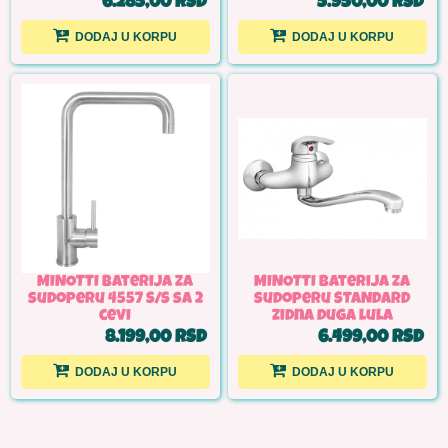
6.285,00 RSD
5.950,00 RSD
DODAJ U KORPU
DODAJ U KORPU
MINOTTI Baterija za
MINOTTI Baterija za
sudoperu 4557 S/S sa 2
sudoperu STANDARD
cevi
zidna duga lula
8.199,00 RSD
6.499,00 RSD
DODAJ U KORPU
DODAJ U KORPU