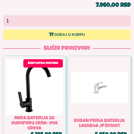
7.960,00 RSD
DODAJ U KORPU
Slični proizvodi
BESPLATNA DOSTAVA
Nera baterija za
ROSAN PERLA BATERIJA
sudoperu crna- dva
LAVABOA JP301001
creva