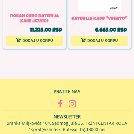
ROSAN CUBO BATERIJA
Baterija kade ''Veneto''
KADE JC33101
11.225,00 RSD
6.665,00 RSD
DODAJ U KORPU
DODAJ U KORPU
PRATITE NAS
NEWSLETTER
Branka Miljkovića 104, Sedmog jula 35, TRŽNI CENTAR RODA
1sprat(Vizantiski Bulevar 1a),18000 niš