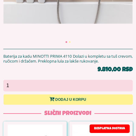
Baterija za kadu MINOTTI PRIMA 4110 Dolazi u kompletu sa tuš crevom,
ručicom i držačem. Preklopna lula za lakše rukovanje.
9.810,00 RSD
DODAJ U KORPU
Slični proizvodi
BESPLATNA DOSTAVA