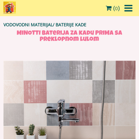
(
)
0
VODOVODNI MATERIJAL
/
BATERIJE KADE
MINOTTI Baterija za kadu PRIMA sa
preklopnom lulom