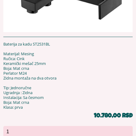
Baterija za kadu ST2531BL
Materijal: Mesing
Ručica: Cink
Keramički mešač 25mm
Boja: Mat crna
Perlator M24
Zidna montaža na dva otvora
Tip: Jednoručne
Ugradnja : Zidna
Instalacija: Sa česmom
Boja: Mat crna
Klasa: prva
10.780,00 RSD