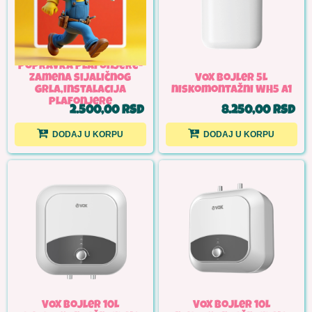
Popravka plafonjere-
zamena sijaličnog
VOX Bojler 5L
grla,instalacija
niskomontažni WH5 A1
plafonjere
2.500,00 RSD
8.250,00 RSD
DODAJ U KORPU
DODAJ U KORPU
VOX Bojler 10L
VOX Bojler 10L