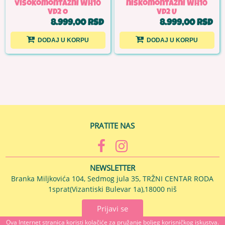
visokomontažni WH10
niskomontažni WH10
VD2 O
VD2 U
8.999,00 RSD
8.999,00 RSD
DODAJ U KORPU
DODAJ U KORPU
PRATITE NAS
NEWSLETTER
Branka Miljkovića 104, Sedmog jula 35, TRŽNI CENTAR RODA
1sprat(Vizantiski Bulevar 1a),18000 niš
Prijavi se
Ova Internet stranica koristi kolačiće za pružanje boljeg korisničkog iskustva.