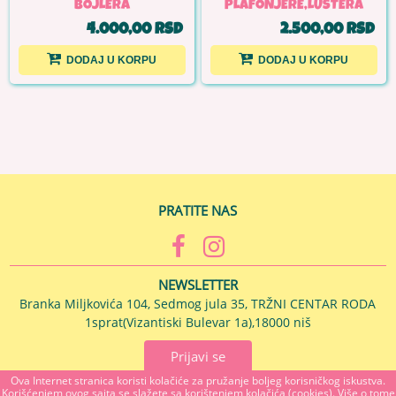
BOJLERA
PLAFONJERE,LUSTERA
4.000,00 RSD
2.500,00 RSD
DODAJ U KORPU
DODAJ U KORPU
PRATITE NAS
NEWSLETTER
Branka Miljkovića 104, Sedmog jula 35, TRŽNI CENTAR RODA
1sprat(Vizantiski Bulevar 1a),18000 niš
Prijavi se
Ova Internet stranica koristi kolačiće za pružanje boljeg korisničkog iskustva.
Korišćenjem ovog sajta se slažete sa korištenjem kolačića (cookies). Više o tome