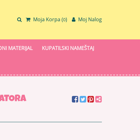
Moja Korpa (
)
Moj Nalog
0
NI MATERIJAL
KUPATILSKI NAMEŠTAJ
KATORA