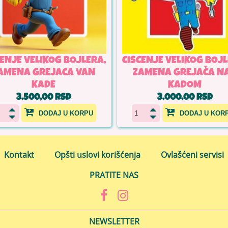
CENJE VELIKOG BOJLERA,
CISCENJE VELIKOG BOJL
AMENA GREJACA VAN
ZAMENA GREJAČA N
KADE
KADOM
3.500,00 RSD
3.000,00 RSD
DODAJ U KORPU
DODAJ U KOR
Kontakt
Opšti uslovi korišćenja
Ovlašćeni servisi
PRATITE NAS
NEWSLETTER