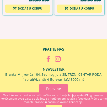
199,00 RSD
135,00 RSD
DODAJ U KORPU
DODAJ U KORPU
PRATITE NAS
NEWSLETTER
Branka Miljkovića 104, Sedmog jula 35, TRŽNI CENTAR RODA
1sprat(Vizantiski Bulevar 1a),18000 niš
Prijavi se
Ova Internet stranica koristi kolačiće za pružanje boljeg korisničkog iskustva.
Korišćenjem ovog sajta se slažete sa korištenjem kolačića (cookies). Više o tome
MAJSTOR U KUĆI Branka Miljkovića 104, 18000 NIS, Srbija
možete pronaći u našim uslovima korišćenja.
018272055