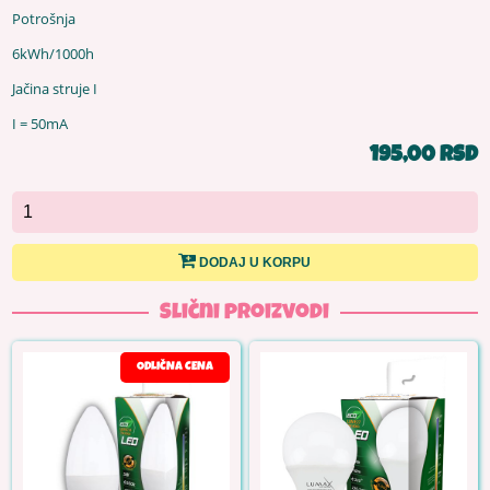
Potrošnja
6kWh/1000h
Jačina struje I
I = 50mA
195,00 RSD
DODAJ U KORPU
Slični proizvodi
ODLIČNA CENA