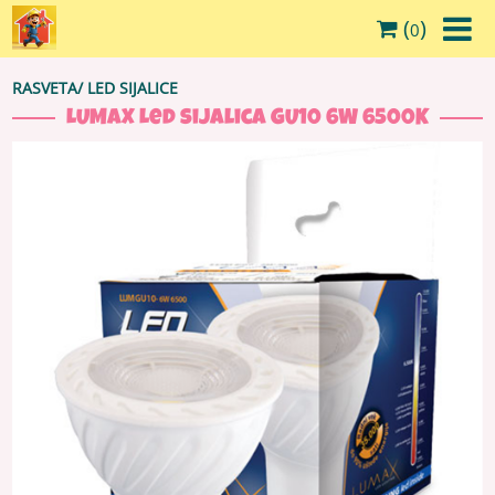
(
)
0
RASVETA
/
LED SIJALICE
LUMAX Led sijalica GU10 6W 6500K