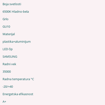
Boja svetlosti
6500K Hladno-bela
Grlo
GU10
Materijal
plastika+aluminijum
LED čip
SAMSUNG
Radni vek
35000
Radna temperatura °C
-20/+40
Energetska efikasnost
A+