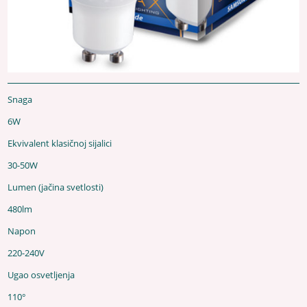
Snaga
6W
Ekvivalent klasičnoj sijalici
30-50W
Lumen (jačina svetlosti)
480lm
Napon
220-240V
Ugao osvetljenja
110°