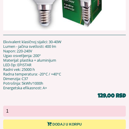
Ekvivalent klasičnoj sijalici: 30-40W
Lumen - jačina svetlosti: 400 lm
Napon: 220-240V
Ugao osvetljenja: 200°
Materijal: plastika + aluminijum
LED čip: EPISTAR
Radni vek: 25000 h
Radna temperatura: -20°C / +40°C
Dimenzija: C37
Potrošnja: 5kWh/1000h
Energetska efikasnost: A+
129,00 RSD
DODAJ U KORPU