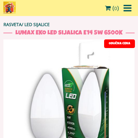
(
)
0
RASVETA
/
LED SIJALICE
LUMAX EKO LED sijalica E14 5w 6500K
ODLIČNA CENA