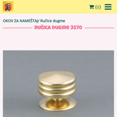
(
)
0
OKOV ZA NAMEŠTAJ
/
Ručice dugme
Ručica dugme 3570