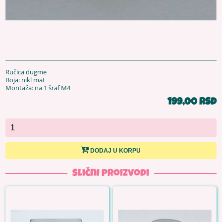
Ručica dugme
Boja: nikl mat
Montaža: na 1 šraf M4
199,00 RSD
DODAJ U KORPU
Slični proizvodi