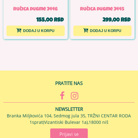
Ručica dugme 3446
Ručica dugme 3445
155,00 RSD
299,00 RSD
DODAJ U KORPU
DODAJ U KORPU
PRATITE NAS
NEWSLETTER
Branka Miljkovića 104, Sedmog jula 35, TRŽNI CENTAR RODA
1sprat(Vizantiski Bulevar 1a),18000 niš
Prijavi se