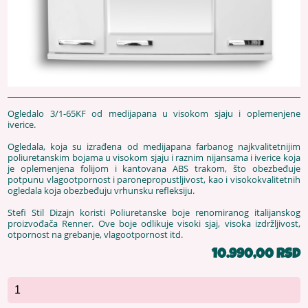
Ogledalo 3/1-65KF od medijapana u visokom sjaju i oplemenjene
iverice.
Ogledala, koja su izrađena od medijapana farbanog najkvalitetnijim
poliuretanskim bojama u visokom sjaju i raznim nijansama i iverice koja
je oplemenjena folijom i kantovana ABS trakom, što obezbeđuje
potpunu vlagootpornost i paronepropustljivost, kao i visokokvalitetnih
ogledala koja obezbeđuju vrhunsku refleksiju.
Stefi Stil Dizajn koristi Poliuretanske boje renomiranog italijanskog
proizvođača Renner. Ove boje odlikuje visoki sjaj, visoka izdržljivost,
otpornost na grebanje, vlagootpornost itd.
10.990,00 RSD