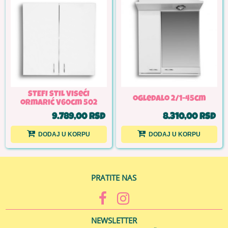
STEFI STIL Viseći
ogledalo 2/1-45cm
ormarić V60cm 502
9.789,00 RSD
8.310,00 RSD
DODAJ U KORPU
DODAJ U KORPU
PRATITE NAS
NEWSLETTER