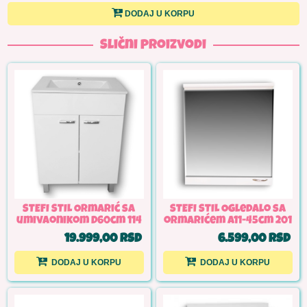
DODAJ U KORPU
Slični proizvodi
STEFI STIL Ormarić sa
STEFI STIL Ogledalo sa
umivaonikom D60cm 114
ormarićem A11-45cm 201
19.999,00 RSD
6.599,00 RSD
DODAJ U KORPU
DODAJ U KORPU