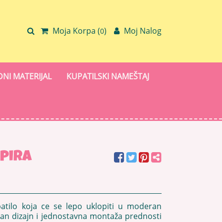
Moja Korpa (
)
Moj Nalog
0
NI MATERIJAL
KUPATILSKI NAMEŠTAJ
apira
upatilo koja ce se lepo uklopiti u moderan
eran dizajn i jednostavna montaža prednosti