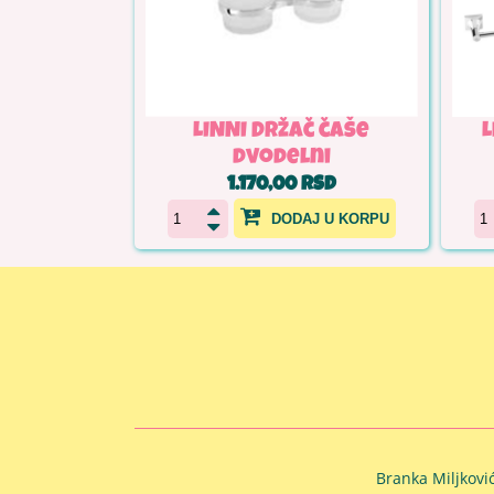
LINNI Držač čaše
L
dvodelni
1.170,00 RSD
DODAJ U KORPU
Branka Miljkovi