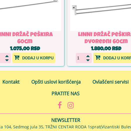
INNI Držač peškira
LINNI Držač peški
60cm
dvoredni 60cm
1.075,00 RSD
1.880,00 RSD
DODAJ U KORPU
DODAJ U KOR
Kontakt
Opšti uslovi korišćenja
Ovlašćeni servisi
PRATITE NAS
NEWSLETTER
ća 104, Sedmog jula 35, TRŽNI CENTAR RODA 1sprat(Vizantiski Bulev