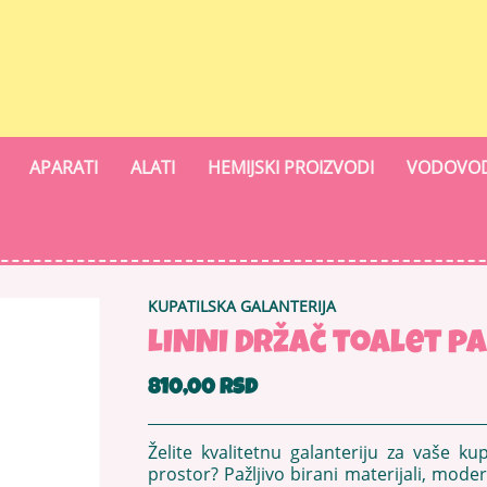
APARATI
ALATI
HEMIJSKI PROIZVODI
VODOVOD
KUPATILSKA GALANTERIJA
LINNI Držač toalet p
810,00 RSD
Želite kvalitetnu galanteriju za vaše k
prostor? Pažljivo birani materijali, mod