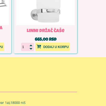
ra
LINNI Držač čaše
665,00 RSD
PU
DODAJ U KORPU
ar 1a),18000 niš