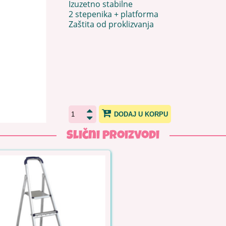
Izuzetno stabilne
2 stepenika + platforma
Zaštita od proklizvanja
DODAJ U KORPU
Slični proizvodi