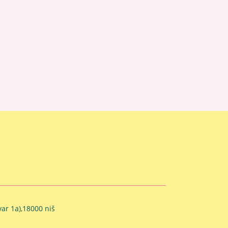
ar 1a),18000 niš