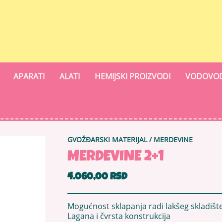
APARATI
ALATI
HEMIJSKI PROIZVODI
VODOVOD
GVOŽĐARSKI MATERIJAL
/
MERDEVINE
MERDEVINE 2+1
4.060,00 RSD
Mogućnost sklapanja radi lakšeg skladišt
Lagana i čvrsta konstrukcija