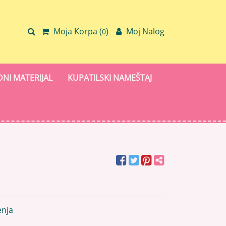
Moja Korpa (
)
Moj Nalog
0
NI MATERIJAL
KUPATILSKI NAMEŠTAJ
enja