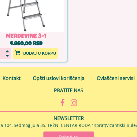
MERDEVINE 3+1
4.860,00 RSD
DODAJ U KORPU
Kontakt
Opšti uslovi korišćenja
Ovlašćeni servisi
PRATITE NAS
NEWSLETTER
ća 104, Sedmog jula 35, TRŽNI CENTAR RODA 1sprat(Vizantiski Bulev
Prijavi se