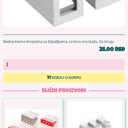
Redna klema dvopolna sa štipaljkama, za brzu montažu. Za struju
25,00 RSD
DODAJ U KORPU
Slični proizvodi