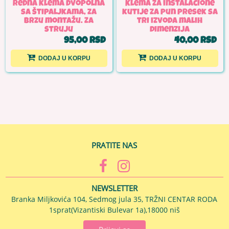
Redna klema dvopolna
Klema za instalacione
sa štipaljkama, za
kutije za pun presek sa
brzu montažu. Za
tri izvoda malih
struju
dimenzija
95,00 RSD
40,00 RSD
DODAJ U KORPU
DODAJ U KORPU
PRATITE NAS
NEWSLETTER
Branka Miljkovića 104, Sedmog jula 35, TRŽNI CENTAR RODA
1sprat(Vizantiski Bulevar 1a),18000 niš