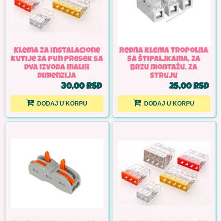
Klema za instalacione
Redna klema tropolna
kutije za pun presek sa
sa štipaljkama, za
dva izvoda malih
brzu montažu. Za
dimenzija
struju
30,00 RSD
25,00 RSD
DODAJ U KORPU
DODAJ U KORPU