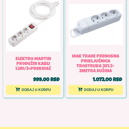
MAK TRADE PRENOSNA
ELEKTRO MARTIN
PRIKLJUČNICA
Produžni kabli
TROSTRUKA 3X1.5-
L2m/3+prekidač
2METRA DUŽINA
999,00 RSD
1.072,00 RSD
DODAJ U KORPU
DODAJ U KORPU