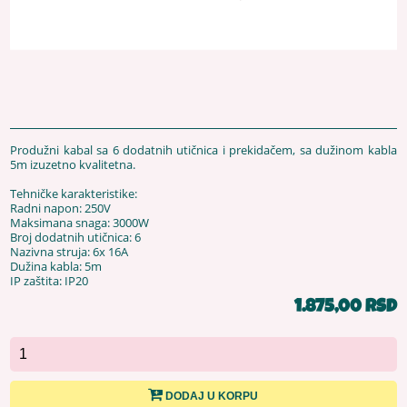
Produžni kabal sa 6 dodatnih utičnica i prekidačem, sa dužinom kabla
5m izuzetno kvalitetna.
Tehničke karakteristike:
Radni napon: 250V
Maksimana snaga: 3000W
Broj dodatnih utičnica: 6
Nazivna struja: 6x 16A
Dužina kabla: 5m
IP zaštita: IP20
1.875,00 RSD
DODAJ U KORPU