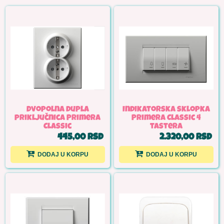
Dvopolna dupla
Indikatorska sklopka
priključnica Primera
Primera Classic 4
Classic
tastera
445,00 RSD
2.320,00 RSD
DODAJ U KORPU
DODAJ U KORPU