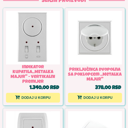
Slični proizvodi
Indikator
Priključnica dvopolna
kupatila,,METALKA
sa poklopcem ,,Metalka
MAJUR'' - vertikalni
Majur''
Premijer
1.340,00 RSD
378,00 RSD
DODAJ U KORPU
DODAJ U KORPU