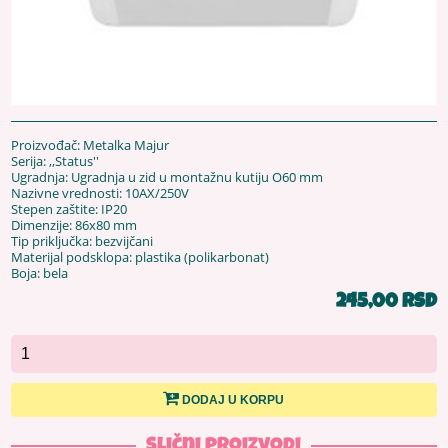
Proizvođač: Metalka Majur
Serija: ,,Status''
Ugradnja: Ugradnja u zid u montažnu kutiju O60 mm
Nazivne vrednosti: 10AX/250V
Stepen zaštite: IP20
Dimenzije: 86x80 mm
Tip priključka: bezvijčani
Materijal podsklopa: plastika (polikarbonat)
Boja: bela
245,00 RSD
DODAJ U KORPU
Slični proizvodi