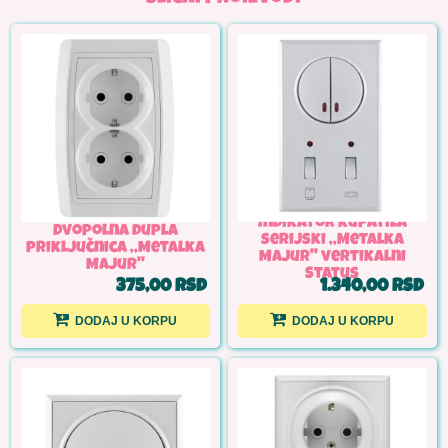
Indikator kupatila
Dvopolna dupla
serijski ,,Metalka
priključnica ,,Metalka
Majur'' vertikalni
Majur''
Status
375,00 RSD
1.340,00 RSD
DODAJ U KORPU
DODAJ U KORPU