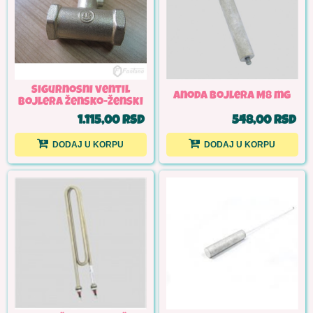
Sigurnosni ventil
Anoda bojlera M8 mg
bojlera žensko-ženski
1.115,00 RSD
548,00 RSD
DODAJ U KORPU
DODAJ U KORPU