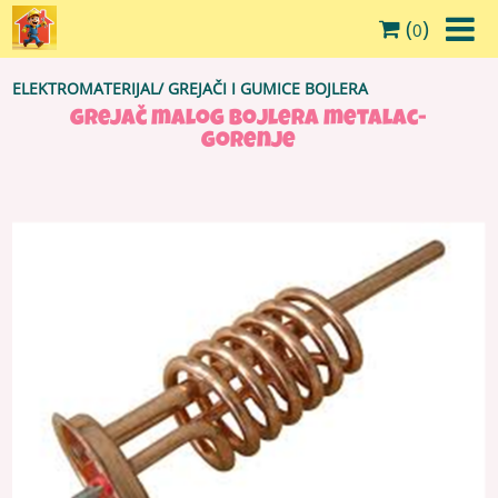
(
)
0
ELEKTROMATERIJAL
/
GREJAČI I GUMICE BOJLERA
grejač malog bojlera metalac-
gorenje