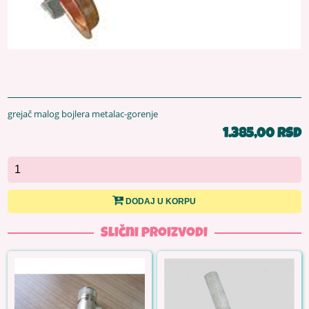
grejač malog bojlera metalac-gorenje
1.385,00 RSD
DODAJ U KORPU
Slični proizvodi