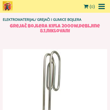
(
)
0
ELEKTROMATERIJAL
/
GREJAČI I GUMICE BOJLERA
grejač bojlera kifla 2000w,debljine
8.1,niklovani