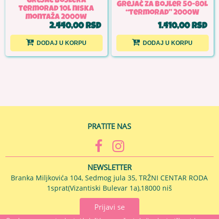
grejač bojlera
Grejač za bojler 50-80L
termorad 10l niska
“termorad” 2000W
montaža 2000w
2.440,00 RSD
1.410,00 RSD
DODAJ U KORPU
DODAJ U KORPU
PRATITE NAS
NEWSLETTER
Branka Miljkovića 104, Sedmog jula 35, TRŽNI CENTAR RODA
1sprat(Vizantiski Bulevar 1a),18000 niš
Prijavi se