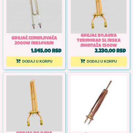
grejač bojlera
grejač izmenjivača
termorad 5l niska
2000w niklovani
montaža 1500w
1.545,00 RSD
2.230,00 RSD
DODAJ U KORPU
DODAJ U KORPU