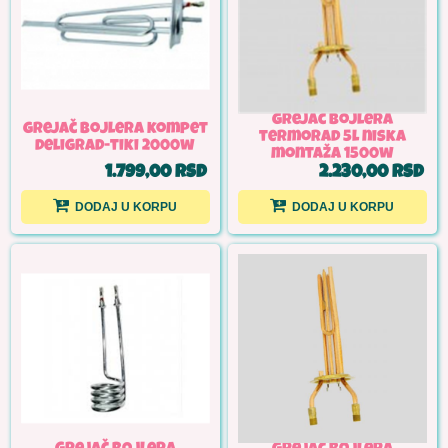
grejač bojlera
grejač bojlera kompet
termorad 5l niska
deligrad-tiki 2000w
montaža 1500w
1.799,00 RSD
2.230,00 RSD
DODAJ U KORPU
DODAJ U KORPU