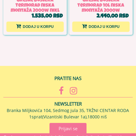
Grejač bojlera
grejač bojlera
Termorad niska
termorad 10l niska
montaža 2000w nikl
montaža 2000w
1.535,00 RSD
2.440,00 RSD
DODAJ U KORPU
DODAJ U KORPU
PRATITE NAS
NEWSLETTER
Branka Miljkovića 104, Sedmog jula 35, TRŽNI CENTAR RODA
1sprat(Vizantiski Bulevar 1a),18000 niš
Prijavi se