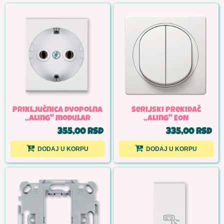
Priključnica dvopolna
Serijski prekidač
,,Aling'' modular
,,Aling'' EON
355,00 RSD
335,00 RSD
DODAJ U KORPU
DODAJ U KORPU