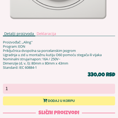
Detalji proizvoda
Deklaracija
Proizvođač: ,,Aling''
Program: EON
Priključnica dvopolna sa porcelanskim jezgrom
Ugradnja u zid u montažnu kutiju O60 pomoću stegača ili vijaka
Nominalni struja/napon: 16A / 250V~
Dimenzije (d, v, š): 80mm x 80mm x 43mm
Standard: IEC 60884-1
330,00 RSD
DODAJ U KORPU
Slični proizvodi