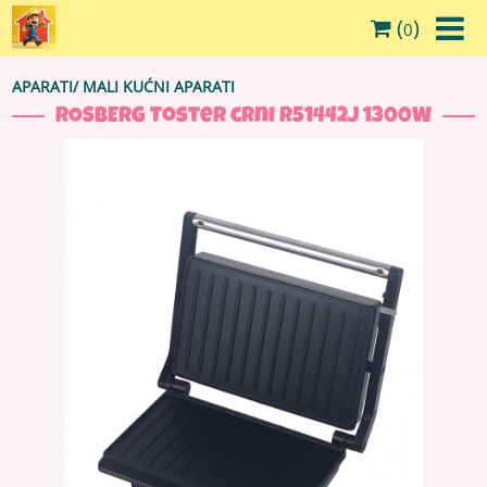
(
)
0
APARATI
/
MALI KUĆNI APARATI
ROSBERG Toster crni R51442J 1300W