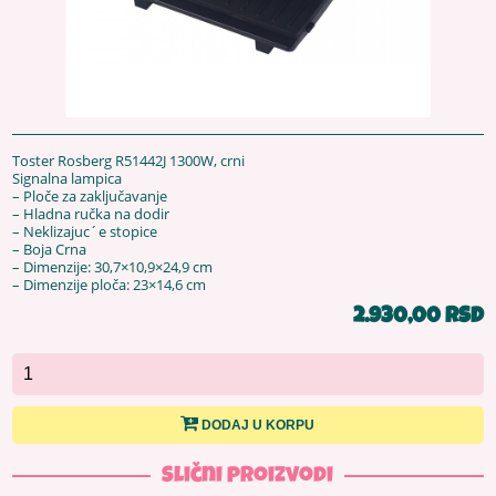
Toster Rosberg R51442J 1300W, crni
Signalna lampica
– Ploče za zaključavanje
– Hladna ručka na dodir
– Neklizajuc´e stopice
– Boja Crna
– Dimenzije: 30,7×10,9×24,9 cm
– Dimenzije ploča: 23×14,6 cm
2.930,00 RSD
DODAJ U KORPU
Slični proizvodi