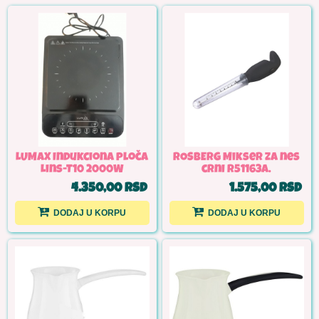
LUMAX Indukciona ploča
ROSBERG Mikser za nes
Lins-T10 2000W
crni R51163A.
4.350,00 RSD
1.575,00 RSD
DODAJ U KORPU
DODAJ U KORPU