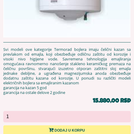
Svi modeli ove kategorije Termorad bojlera imaju čelični kazan sa
prevlakom od emajla, koji obezbeđuje odličnu zaštitu od korozije i
visoki nivo higijene vode. Savremena tehnologija emajliranja
omogućava ravnomerno nanošenje stakleno keramičkog premaza na
čeličnu površinu, stvarajući izuzetno otporan zaštitni sloj emajla
jednake debljine, a ugrađena magnezijumska anoda obezbeđuje
dodatnu zaštitu kazana od korozije. U ponudi su različiti modeli
električnih bojlera sa emajliranim kazanom
garancija na kazan 5 god
garancija na ostale delove 2 godine
15.880,00 RSD
DODAJ U KORPU