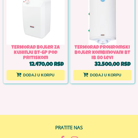
TERMORAD bojler za
TERMORAD prohromski
kuhinju BT-6P pod
bojler kombinovani BT
pritiskom
ib 80 levi
12.470,00 RSD
32.500,00 RSD
DODAJ U KORPU
DODAJ U KORPU
PRATITE NAS