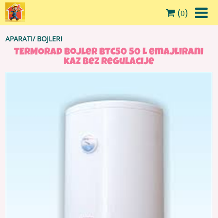
(
)
0
APARATI
/
BOJLERI
TERMORAD Bojler BTC50 50 L emajlirani
kaz bez regulacije