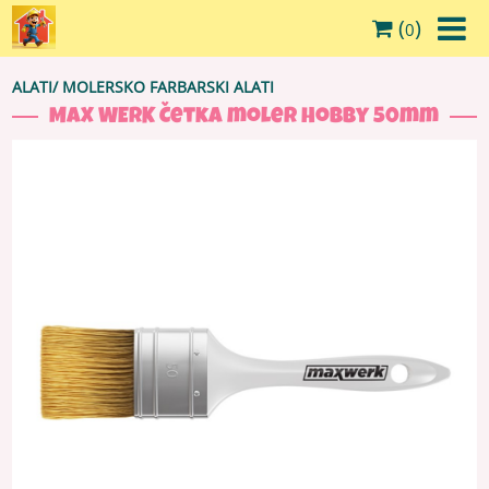
(
)
0
ALATI
/
MOLERSKO FARBARSKI ALATI
MAX WERK Četka moler Hobby 50mm