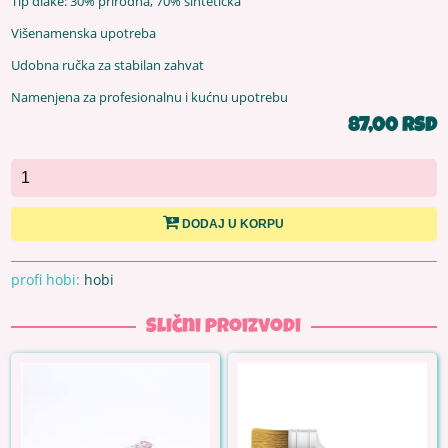
Tip dlake: 30% prirodna, 70% sintetička
Višenamenska upotreba
Udobna ručka za stabilan zahvat
Namenjena za profesionalnu i kućnu upotrebu
87,00 RSD
DODAJ U KORPU
profi hobi:
hobi
Slični proizvodi