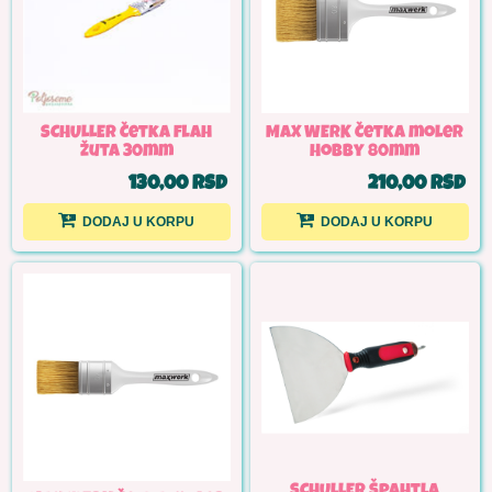
SCHULLER Četka flah
MAX WERK Četka moler
žuta 30mm
Hobby 80mm
130,00 RSD
210,00 RSD
DODAJ U KORPU
DODAJ U KORPU
SCHULLER Špahtla