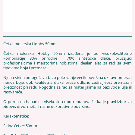
Četka molerska Hobby 50mm
Četka molerska Hobby 50mm izrađena je od visokokvalitetne
kombinacije 30% prirodne i 70% sintetičke dlake, pružajući
profesionalcima i majstorima hobistima idealan alat za rad sa svim
tipovima boja i premaza.
Njena širina omogućava brzo pokrivanje većih površina uz ravnomeran
nanos boje, dok kvalitetna dlaka pruža odličnu zadržljivost premaza i
preciznost pri radu. Pogodna za rad sa materijalima na bazi vode, ulja ili
rastvarača.
Otporna na habanje i višekratnu upotrebu, ova četka je pravi izbor za
zidove, drvo, metal i razne dekorativne površine.
Karakteristike:
Širina četke: 50mm