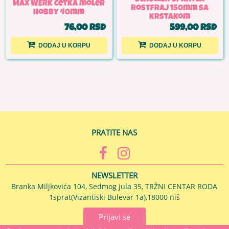
MAX WERK Četka moler
rostfraj 150mm sa
Hobby 40mm
krstakom
76,00 RSD
599,00 RSD
DODAJ U KORPU
DODAJ U KORPU
PRATITE NAS
NEWSLETTER
Branka Miljkovića 104, Sedmog jula 35, TRŽNI CENTAR RODA
1sprat(Vizantiski Bulevar 1a),18000 niš
Prijavi se